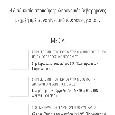
Η διαδικασία αποποίησης κληρονομιάς βεβαρημένης
με χρέη πρέπει να γίνει από τους γονείς για τα…
MEDIA
ΣΤΗΝ ΕΚΠΟΜΠΗ ΤΟΥ ΓΙΩΡΓΟΥ ΑΥΤΙΑ Ο ΔΙΚΗΓΟΡΟΣ ΤΗΣ LAW
HELP κ. ΘΕΟΔΩΡΟΣ ΚΥΡΙΑΚΟΠΟΥΛΟΣ
Στην Κυριακάτικη εκπομπή του ΣΚΑΙ "Καλημέρα με τον
Γιώργο Αυτιά ο…
ΣΤΗΝ ΕΚΠΟΜΠΗ ΤΟΥ ΓΙΩΡΓΟΥ ΑΥΤΙΑ ΜΕ ΘΕΜΑ ΤΗΝ
ΔΙΑΓΡΑΦΗ ΟΦΕΙΛΩΝ ΠΡΟΣ Ο.Α.Ε.Ε
Καλημέρα με τον Γιώργο Αυτιά» 6 ΜΕ 10 με θέμα ΤΗΝ
ΔΙΑΓΡΑΦΗ ΟΦΕΙΛΩΝ…
ΣΤΟ LIVE NEWS ΤΟΥ "Ε" ΜΕ ΤΟΝ ΝΙΚΟ ΕΥΑΓΓΕΛΑΤΟ
Όλη η συζήτηση με τον Δικηγόρο της LAWHELP κ.Aναστάσιο