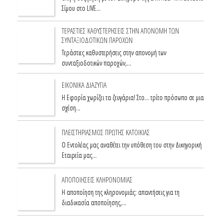
Σίμου στο LIVE…
ΤΕΡΑΣΤΙΕΣ ΚΑΘΥΣΤΕΡΗΣΕΙΣ ΣΤΗΝ ΑΠΟΝΟΜΗ ΤΩΝ
ΣΥΝΤΑΞΙΟΔΟΤΙΚΩΝ ΠΑΡΟΧΩΝ
Τεράστιες καθυστερήσεις στην απονομή των
συνταξιοδοτικών παροχών,…
ΕΙΚΟΝΙΚΑ ΔΙΑΖΥΓΙΑ
Η Εφορία χωρίζει τα ζευγάρια! Στο... τρίτο πρόσωπο σε μια
σχέση…
ΠΛΕΙΣΤΗΡΙΑΣΜΟΣ ΠΡΩΤΗΣ ΚΑΤΟΙΚΙΑΣ
Ο Εντολέας μας αναθέτει την υπόθεση του στην Δικηγορική
Εταιρεία μας…
ΑΠΟΠΟΙΗΣΕΙΣ ΚΛΗΡΟΝΟΜΙΑΣ
Η αποποίηση της κληρονομιάς: απαντήσεις για τη
διαδικασία αποποίησης,…