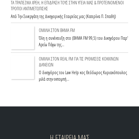
ΤΑ ΤΡΑΠΕΖΙΚΑ ΧΡΕΗ, Η ΕΠΙΔΡΑΣΗ ΤΟΥΣ ΣΤΗΝ ΥΓΕΙΑ ΜΑΣ & ΠΡΟΤΕΙΝΟΜΕΝΟΙ
ΤΡΟΠΟΙ ΑΝΤΙΜΕΤΩΠΙΣΗΣ
Από Την Συνεργάτη της Δικηγορικής Εταιρείας μας (Κατερίνα Π. Σπαθή)
ΟΜΙΛΙΑ ΣΤΟΝ ΒΗΜΑ FM
Όλη η συνέντευξη στο (ΒΗΜΑ FM 99,5) του Δικηγόρου Παρ'
Αρείω Πάγω της…
ΟΜΙΛΙΑ ΣΤΟN REAL FM ΓΙΑ ΤΙΣ ΡΥΘΜΙΣΕΙΣ ΚΟΚΚΙΝΩΝ
ΔΑΝΕΙΩΝ
Ο δικηγόρος του Law Help κος Θεόδωρος Κυριακόπουλος
μιλά στην εκπομπή…
Η ΕΤΑΙΡΕΙΑ ΜΑΣ