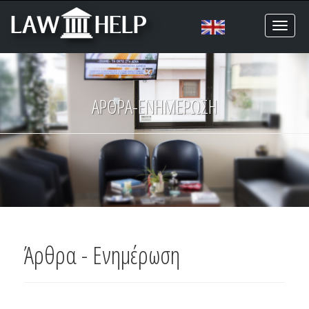
Toggl
naviga
ΑΡΘΡΑ-ΕΝΗΜΕΡΩΣΗ
Άρθρα - Ενημέρωση