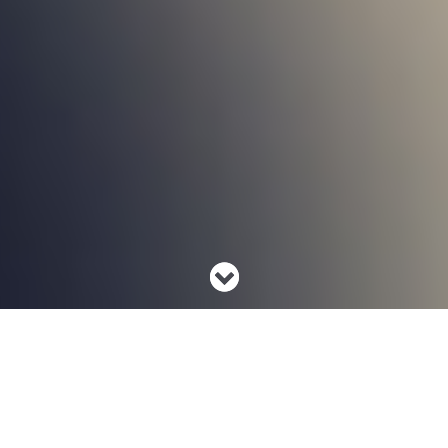
Nil
satis
, nisi
optimum :: «Τίποτα λιγότερο από το τέλειο
δεν είναι αποδεκτό»